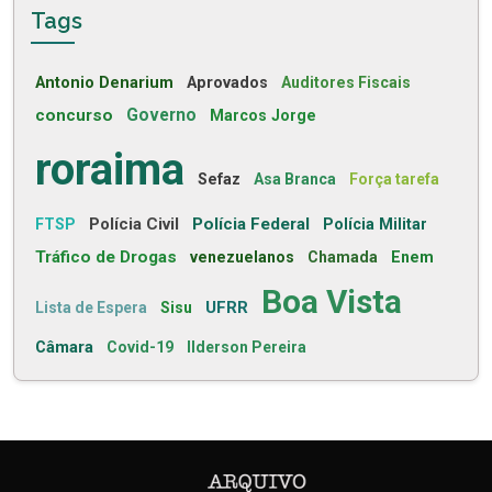
Tags
Antonio Denarium
Aprovados
Auditores Fiscais
concurso
Governo
Marcos Jorge
roraima
Sefaz
Asa Branca
Força tarefa
Polícia Civil
Polícia Federal
FTSP
Polícia Militar
Tráfico de Drogas
venezuelanos
Chamada
Enem
Boa Vista
UFRR
Lista de Espera
Sisu
Câmara
Covid-19
Ilderson Pereira