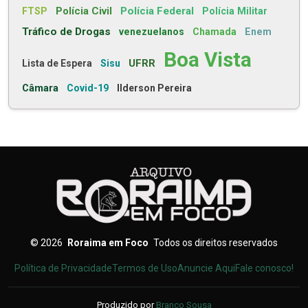
Polícia Civil
Polícia Federal
FTSP
Polícia Militar
Tráfico de Drogas
venezuelanos
Chamada
Enem
Boa Vista
UFRR
Lista de Espera
Sisu
Câmara
Covid-19
Ilderson Pereira
©
2026
Roraima em Foco
Todos os direitos reservados
Política de Privacidade
Termos de Uso
Anuncie Aqui
Fale conosco!
Produzido por
Branco Sousa