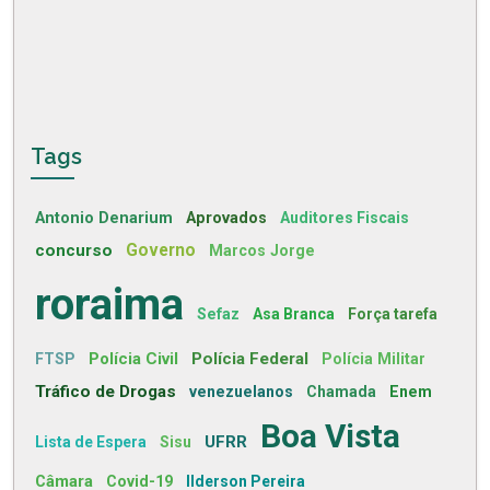
Tags
Antonio Denarium
Aprovados
Auditores Fiscais
concurso
Governo
Marcos Jorge
roraima
Sefaz
Asa Branca
Força tarefa
Polícia Civil
Polícia Federal
FTSP
Polícia Militar
Tráfico de Drogas
venezuelanos
Chamada
Enem
Boa Vista
UFRR
Lista de Espera
Sisu
Câmara
Covid-19
Ilderson Pereira