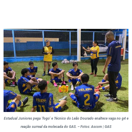
Estadual Juniores pega ‘fogo’ e Técnico do Leão Dourado enaltece vaga no g4 e
reação surreal da molecada do GAS. – Fotos: Ascom | GAS