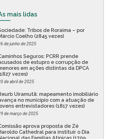
As mais lidas
Sociedade: Tribos de Roraima – por
Márcio Coelho (2845 vezes)
26 de junho de 2025
Caminhos Seguros: PCRR prende
acusados de estupro e corrupção de
menores em ações distintas da DPCA
(1827 vezes)
30 de abril de 2025
Reurb Uiramutã: mapeamento imobiliário
avança no município com a atuação de
jovens entrevistadores (1817 vezes)
29 de março de 2025
Comissão aprova proposta de Zé
Haroldo Cathedral para instituir o Dia
Nacional das Famílias Atípicas (1709