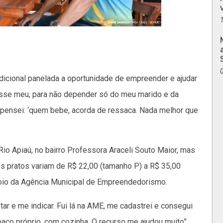
radicional panelada a oportunidade de empreender e ajudar
fosse meu, para não depender só do meu marido e da
Aí pensei: ‘quem bebe, acorda de ressaca. Nada melhor que
o Apiaú, no bairro Professora Araceli Souto Maior, mas
s pratos variam de R$ 22,00 (tamanho P) a R$ 35,00
poio da Agência Municipal de Empreendedorismo.
r e me indicar. Fui lá na AME, me cadastrei e consegui
paço próprio, com cozinha. O recurso me ajudou muito”,