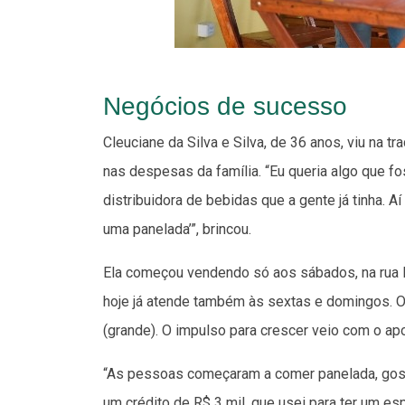
Negócios de sucesso
Cleuciane da Silva e Silva, de 36 anos, viu na t
nas despesas da família. “Eu queria algo que 
distribuidora de bebidas que a gente já tinha. 
uma panelada’”, brincou.
Ela começou vendendo só aos sábados, na rua Ri
hoje já atende também às sextas e domingos. O
(grande). O impulso para crescer veio com o a
“As pessoas começaram a comer panelada, gosta
um crédito de R$ 3 mil, que usei para ter um es