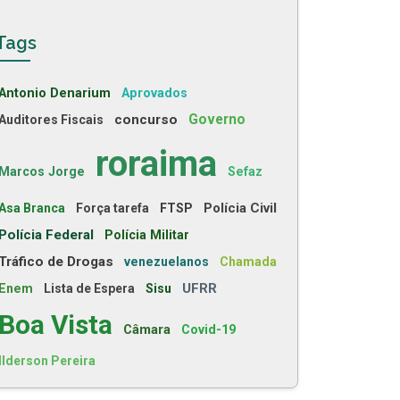
Tags
Antonio Denarium
Aprovados
concurso
Governo
Auditores Fiscais
roraima
Marcos Jorge
Sefaz
Polícia Civil
Asa Branca
Força tarefa
FTSP
Polícia Federal
Polícia Militar
Tráfico de Drogas
venezuelanos
Chamada
UFRR
Enem
Lista de Espera
Sisu
Boa Vista
Câmara
Covid-19
Ilderson Pereira