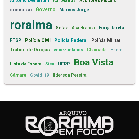
Antonio Denarium
Aprovados
Auditores Fiscais
concurso
Governo
Marcos Jorge
roraima
Sefaz
Asa Branca
Força tarefa
Polícia Civil
Polícia Federal
FTSP
Polícia Militar
Tráfico de Drogas
venezuelanos
Chamada
Enem
Boa Vista
UFRR
Lista de Espera
Sisu
Câmara
Covid-19
Ilderson Pereira