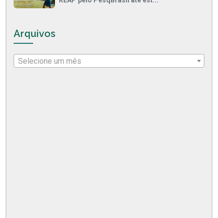
REAP pelo PesqBrasil até est...
Arquivos
Selecione um mês