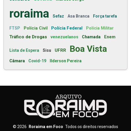
roraima
Sefaz
Asa Branca
Força tarefa
Polícia Civil
Polícia Federal
FTSP
Polícia Militar
Tráfico de Drogas
venezuelanos
Chamada
Enem
Boa Vista
UFRR
Lista de Espera
Sisu
Câmara
Covid-19
Ilderson Pereira
©
2026
Roraima em Foco
Todos os direitos reservados