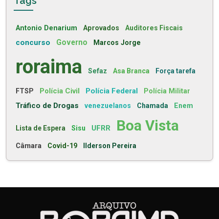
Tags
Antonio Denarium
Aprovados
Auditores Fiscais
concurso
Governo
Marcos Jorge
roraima
Sefaz
Asa Branca
Força tarefa
Polícia Civil
Polícia Federal
FTSP
Polícia Militar
Tráfico de Drogas
venezuelanos
Chamada
Enem
Boa Vista
UFRR
Lista de Espera
Sisu
Câmara
Covid-19
Ilderson Pereira