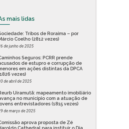
As mais lidas
Sociedade: Tribos de Roraima – por
Márcio Coelho (2812 vezes)
26 de junho de 2025
Caminhos Seguros: PCRR prende
acusados de estupro e corrupção de
menores em ações distintas da DPCA
(1826 vezes)
30 de abril de 2025
Reurb Uiramutã: mapeamento imobiliário
avança no município com a atuação de
jovens entrevistadores (1815 vezes)
29 de março de 2025
Comissão aprova proposta de Zé
Haroldo Cathedral para instituir o Dia