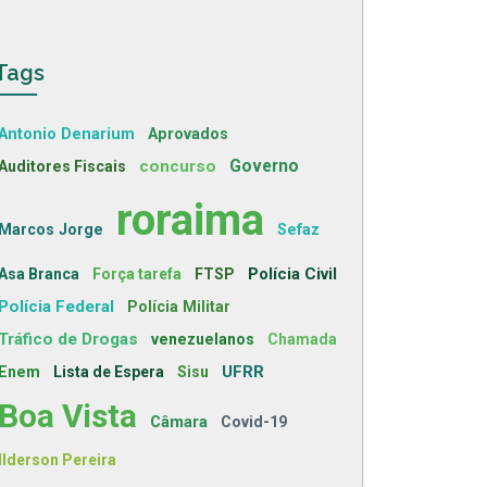
Tags
Antonio Denarium
Aprovados
concurso
Governo
Auditores Fiscais
roraima
Marcos Jorge
Sefaz
Polícia Civil
Asa Branca
Força tarefa
FTSP
Polícia Federal
Polícia Militar
Tráfico de Drogas
venezuelanos
Chamada
UFRR
Enem
Lista de Espera
Sisu
Boa Vista
Câmara
Covid-19
Ilderson Pereira