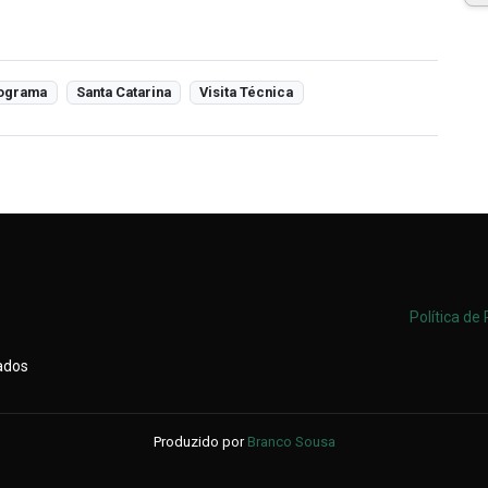
ograma
Santa Catarina
Visita Técnica
Política de
vados
Produzido por
Branco Sousa