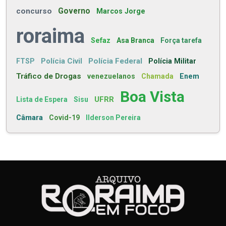
concurso
Governo
Marcos Jorge
roraima
Sefaz
Asa Branca
Força tarefa
Polícia Civil
Polícia Federal
FTSP
Polícia Militar
Tráfico de Drogas
venezuelanos
Chamada
Enem
Boa Vista
UFRR
Lista de Espera
Sisu
Câmara
Covid-19
Ilderson Pereira