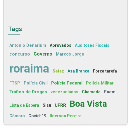
Tags
Antonio Denarium
Aprovados
Auditores Fiscais
concurso
Governo
Marcos Jorge
roraima
Sefaz
Asa Branca
Força tarefa
Polícia Civil
Polícia Federal
FTSP
Polícia Militar
Tráfico de Drogas
venezuelanos
Chamada
Enem
Boa Vista
UFRR
Lista de Espera
Sisu
Câmara
Covid-19
Ilderson Pereira