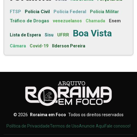
Polícia Civil
Polícia Federal
FTSP
Polícia Militar
Tráfico de Drogas
venezuelanos
Chamada
Enem
Boa Vista
UFRR
Lista de Espera
Sisu
Câmara
Covid-19
Ilderson Pereira
©
2026
Roraima em Foco
Todos os direitos reservados
Política de Privacidade
Termos de Uso
Anuncie Aqui
Fale conosco!